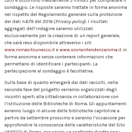
tutti e occorrono mediamente 5 minuti per completare il
sondaggio. Le risposte saranno trattate in forma anonima
nel rispetto del Regolamento generale sulla protezione
dei dati n.679 del 2016 (
Privacy policy
). I risultati
aggregati dell’indagine saranno utilizzati
esclusivamente per la creazione di un report generale,
che sarà reso disponibile attraverso i siti
www.romasitounesco.it
e
www.sovraintendenzaroma.it
in
forma anonima e senza contenere informazioni che
permettano di identificare i partecipanti. La
partecipazione al sondaggio è facoltativa.
Sulla base di quanto emergerà dai dati raccolti, nella
seconda fase del progetto verranno organizzati degli
incontri aperti alla cittadinanza in collaborazione con
l’Istituzione delle Biblioteche di Roma. Gli appuntamenti
avranno luogo in alcune delle biblioteche capitoline a
partire da settembre prossimo e saranno l’occasione per
approfondire la conoscenza delle caratteristiche del Sito
UNESCO di Roma, per aprire un confronto diretto con i